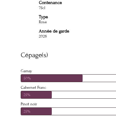
Contenance
75cl
Type
Rosé
Année de garde
2026
Cépage(s)
Gamay
50%
Cabernet Franc
25%
Pinot noir
25%