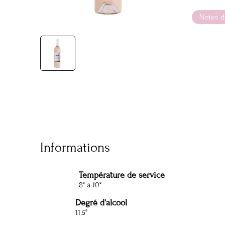
Notes d
Informations
Température de service
8° à 10°
Degré d'alcool
11.5°