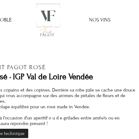
NOBLE
NOS VINS
TIT FAGOT ROSÉ
sé · IGP Val de Loire Vendée
s copains et des copines. Derrière sa robe pâle se cache une douce
qui vous accompagne sur des arômes de pétales de fleurs et de
es.
lage équilibré pour un rosé made in Vendée.
 à l'occasion d'un apéritif o u d e grilades entre ami(e)s ou en
l saura répondre présent !
e technique