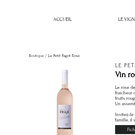
ACCUEIL
LE VIG
Boutique
/
Le Petit Fagot Rosé
LE PE
Vin ro
Le rosé de
fraîcheur 
fruits roug
Un assemb
Invitez-le
famille, i
Fich