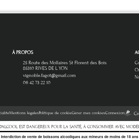
À PROPOS
A
25 Route des Mollaires St Florent des Bois
C
85310 RIVES DE L YON
Or
vignoble.fagot@gmail.com
No
06 42 73 22 10
ialité
Mentions légales
Politique de cookie
Gérer mes cookies
Connexion
Cr
 D'ALCOOL EST DANGEREUX POUR LA SANTÉ, À CONSOMMER AVEC MODÉ
Interdiction de vente de boissons alcooliques aux mineurs de moins de 18 ans